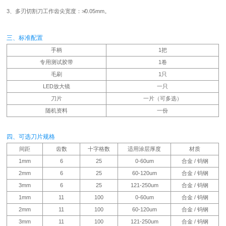
3、多刃切割刀工作齿尖宽度：≯0.05mm。
三、标准配置
手柄
1把
专用测试胶带
1卷
毛刷
1只
LED放大镜
一只
刀片
一片（可多选）
随机资料
一份
四、可选刀片规格
间距
齿数
十字格数
适用涂层厚度
材质
1mm
6
25
0-60um
合金 / 钨钢
2mm
6
25
60-120um
合金 / 钨钢
3mm
6
25
121-250um
合金 / 钨钢
1mm
11
100
0-60um
合金 / 钨钢
2mm
11
100
60-120um
合金 / 钨钢
3mm
11
100
121-250um
合金 / 钨钢