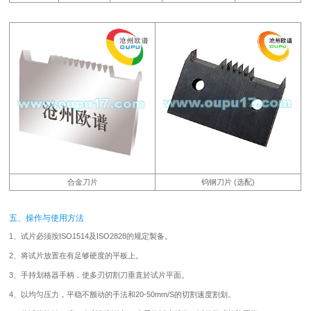
合金刀片
钨钢刀片 (选配)
五、操作与使用方法
1、试片必须按ISO1514及ISO2828的规定製备。
2、将试片放置在有足够硬度的平板上。
3、手持划格器手柄，使多刃切割刀垂直於试片平面。
4、以均匀压力，平稳不颤动的手法和20-50mm/S的切割速度割划。