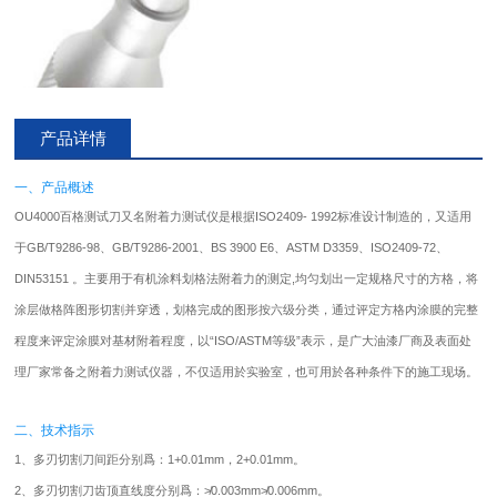
产品详情
一、产品概述
OU4000百格测试刀又名附着力测试仪是根据ISO2409- 1992标准设计制造的，又适用
于GB/T9286-98、GB/T9286-2001、BS 3900 E6、ASTM D3359、ISO2409-72、
DIN53151 。主要用于有机涂料划格法附着力的测定,均匀划出一定规格尺寸的方格，将
涂层做格阵图形切割并穿透，划格完成的图形按六级分类，通过评定方格内涂膜的完整
程度来评定涂膜对基材附着程度，以“ISO/ASTM等级”表示，是广大油漆厂商及表面处
理厂家常备之附着力测试仪器，不仅适用於实验室，也可用於各种条件下的施工现场。
二、技术指示
1、多刃切割刀间距分别爲：1+0.01mm，2+0.01mm。
2、多刃切割刀齿顶直线度分别爲：≯0.003mm≯0.006mm。