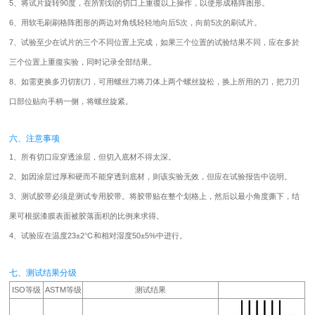
5、将试片旋转90度，在所割划的切口上重復以上操作，以使形成格阵图形。
6、用软毛刷刷格阵图形的两边对角线轻轻地向后5次，向前5次的刷试片。
7、试验至少在试片的三个不同位置上完成，如果三个位置的试验结果不同，应在多於
三个位置上重復实验，同时记录全部结果。
8、如需更换多刃切割刀，可用螺丝刀将刀体上两个螺丝旋松，换上所用的刀，把刀刃
口部位贴向手柄一侧，将螺丝旋紧。
六、注意事项
1、所有切口应穿透涂层，但切入底材不得太深。
2、如因涂层过厚和硬而不能穿透到底材，则该实验无效，但应在试验报告中说明。
3、测试胶带必须是测试专用胶带。将胶带贴在整个划格上，然后以最小角度撕下，结
果可根据漆膜表面被胶落面积的比例来求得。
4、试验应在温度23±2℃和相对湿度50±5%中进行。
七、测试结果分级
ISO等级
ASTM等级
测试结果